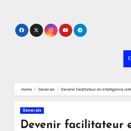
Skip
to
content
E
Home
Generals
Devenir facilitateur en intelligence col
Generals
Devenir facilitateur 