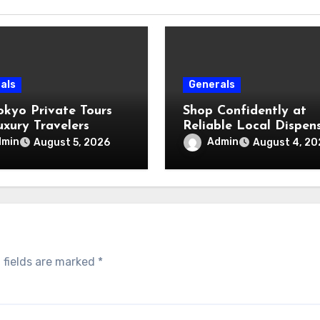
als
Generals
okyo Private Tours
Shop Confidently at
uxury Travelers
Reliable Local Dispen
dmin
Admin
August 5, 2026
August 4, 20
 fields are marked
*