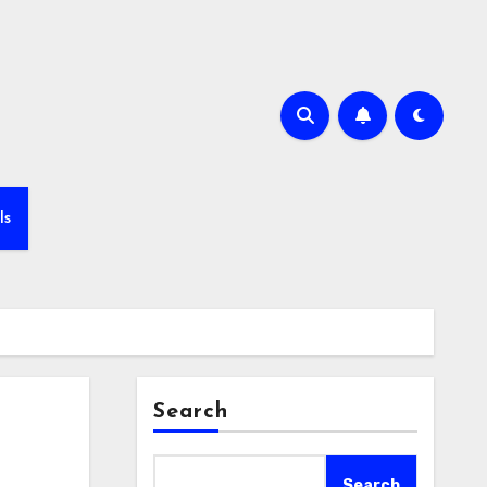
ls
Search
Search