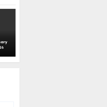
sary
26