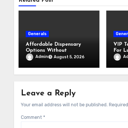
Related Post
Generals
Gener
Affordable Dispensary
VIP T
Options Without
For L
Compromising Product
Admin
A
August 5, 2026
Quality
Leave a Reply
Your email address will not be published.
Required
Comment
*